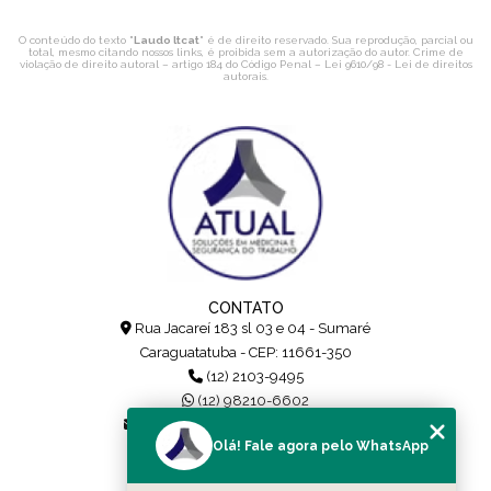
O conteúdo do texto "
Laudo ltcat
" é de direito reservado. Sua reprodução, parcial ou
total, mesmo citando nossos links, é proibida sem a autorização do autor. Crime de
violação de direito autoral – artigo 184 do Código Penal –
Lei 9610/98 - Lei de direitos
autorais
.
CONTATO
Rua Jacareí 183 sl 03 e 04 - Sumaré
Caraguatatuba - CEP: 11661-350
(12) 2103-9495
(12) 98210-6602
atualsolucoes.contato@gmail.com
Olá! Fale agora pelo WhatsApp
SIGA-NOS!