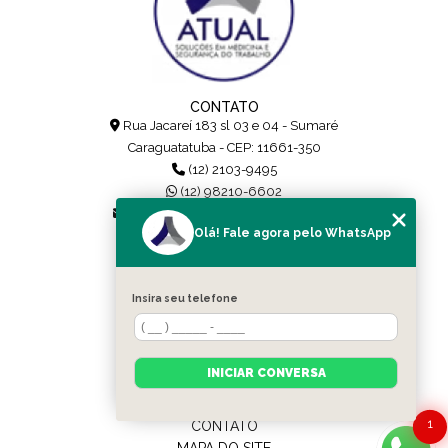
CONTATO
Rua Jacareí 183 sl 03 e 04 - Sumaré
Caraguatatuba - CEP: 11661-350
(12) 2103-9495
(12) 98210-6602
atualsolucoes.contato@gmail.com
Olá! Fale agora pelo WhatsApp
SIGA-NOS!
Insira seu telefone
MENU
HOME
QUEM SOMOS
INICIAR CONVERSA
SERVIÇOS
CATEGORIAS
1
CONTATO
MAPA DO SITE